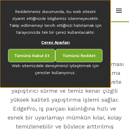
t
e
tr
Reddetmeniz durumunda, bu web sitesini
r
s
ziyaret ettiğinizde bilgileriniz izlenmeyecektir.
(
Takip edilmemeyi tercih ettiğinizi hatırlamak için
E
Home
tarayıcınızda tek bir çerez kullanılacaktır.
n
g
EDGEPRO
Çerez Ayarları
li
s
h
Tümünü Kabul Et
Tümünü Reddet
)
EdgePro, iş parçalarının kenar yapıştırması
Web sitemizdeki deneyiminizi iyileştirmek için
için bir tutkal sürme kafasıdır. Uygulama
çerezler kullanıyoruz.
kafası, eşit tekrarlanabilir bir hassasiyete
yapıştırıcı sürme ve temiz kenar çizgili
yüksek kaliteli yapıştırma işlemi sağlar.
EdgePro, iş parçası kalınlığına hızlı ve
esnek bir uyarlamayı mümkün kılar, kolay
temizlenebilir ve böylece arttırılmış