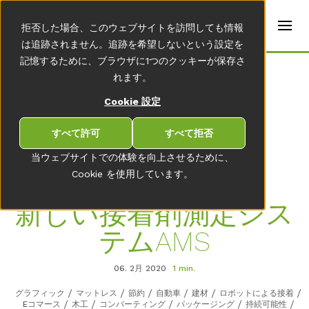
t
e
ja
拒否した場合、このウェブサイトを訪問しても情報
r
s
は追跡されません。追跡を希望しないという設定を
(
記憶するために、ブラウザに1つのクッキーが保存さ
E
Home
れます。
n
g
Cookie 設定
li
s
ニュースルーム一覧
h
すべて許可
すべて拒否
)
当ウェブサイトでの体験を向上させるために、
Cookie を使用しています。
新しい接着剤測定シス
テムAMS
06. 2月 2020
1 min.
グラフィック
マットレス
節約
自動車
建材
ロボットによる接着
Eコマース
木工
コンバーティング
パッケージング
持続可能性