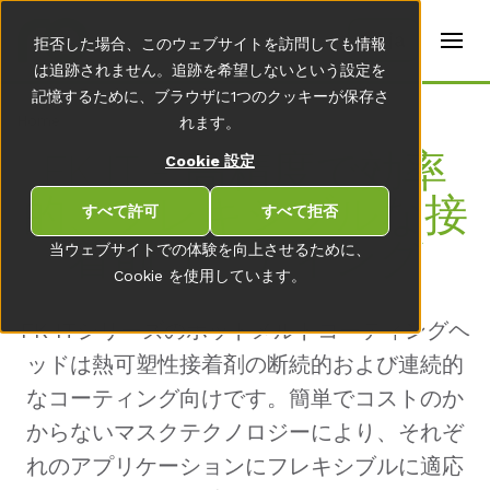
t
e
ja
拒否した場合、このウェブサイトを訪問しても情報
r
s
は追跡されません。追跡を希望しないという設定を
(
記憶するために、ブラウザに1つのクッキーが保存さ
E
Home
れます。
n
g
FK IT - 高精度で効率
Cookie 設定
li
s
的、フレキシブルな接
h
すべて許可
すべて拒否
)
着剤コーティング
当ウェブサイトでの体験を向上させるために、
Cookie を使用しています。
FK ITシリーズのホットメルトコーティングヘ
ッドは熱可塑性接着剤の断続的および連続的
なコーティング向けです。簡単でコストのか
からないマスクテクノロジーにより、それぞ
れのアプリケーションにフレキシブルに適応