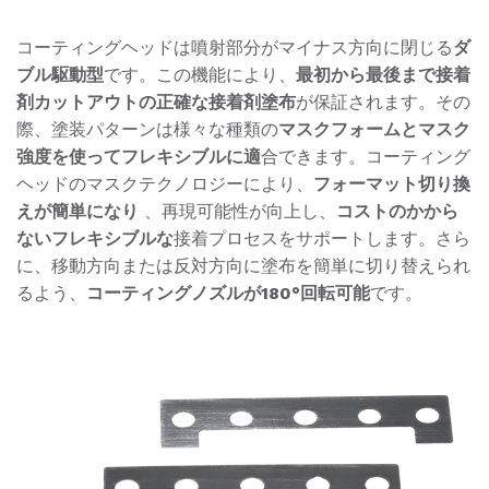
コーティングヘッドは噴射部分がマイナス方向に閉じる
ダ
ブル駆動型
です。この機能により、
最初から最後まで接着
剤カットアウトの正確な接着剤塗布
が保証されます。その
際、塗装パターンは様々な種類の
マスクフォームとマスク
強度を使ってフレキシブルに適
合できます。コーティング
ヘッドのマスクテクノロジーにより、
フォーマット切り換
えが簡単になり
、再現可能性が向上し、
コストのかから
ないフレキシブルな
接着プロセスをサポートします。さら
に、移動方向または反対方向に塗布を簡単に切り替えられ
るよう、
コーティングノズルが180°回転可能
です。