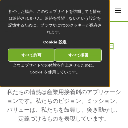
t
e
ja
拒否した場合、このウェブサイトを訪問しても情報
r
s
は追跡されません。追跡を希望しないという設定を
(
記憶するために、ブラウザに1つのクッキーが保存さ
E
Home
れます。
n
g
ビジョン、ミッショ
Cookie 設定
li
s
ン、バリュー
h
すべて許可
すべて拒否
)
当ウェブサイトでの体験を向上させるために、
Cookie を使用しています。
私たちの情熱は産業用接着剤のアプリケーシ
ョンです。私たちのビジョン、ミッション、
バリューは、私たちを鼓舞し、突き動かし、
定義づけるものを表現しています。