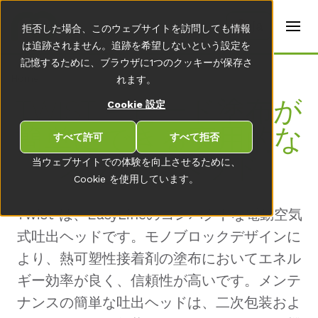
t
e
ja
拒否した場合、このウェブサイトを訪問しても情報
r
s
は追跡されません。追跡を希望しないという設定を
(
記憶するために、ブラウザに1つのクッキーが保存さ
E
Home
れます。
n
g
TWIST – ビード塗布が
Cookie 設定
li
s
簡単にできる実用的な
h
すべて許可
すべて拒否
)
スプレーヘッド
当ウェブサイトでの体験を向上させるために、
Cookie を使用しています。
Twist は、EasyLineのコンパクトな電動空気
式吐出ヘッドです。モノブロックデザインに
より、熱可塑性接着剤の塗布においてエネル
ギー効率が良く、信頼性が高いです。メンテ
ナンスの簡単な吐出ヘッドは、二次包装およ