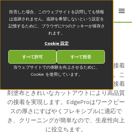
t
e
ja
拒否した場合、このウェブサイトを訪問しても情報
r
s
は追跡されません。追跡を希望しないという設定を
(
記憶するために、ブラウザに1つのクッキーが保存さ
E
Home
れます。
n
g
ED­GE­PRO
Cookie 設定
li
s
h
すべて許可
すべて拒否
)
EdgeProはワークピースのエッジ部分を接着
当ウェブサイトでの体験を向上させるために、
するためのコーティング塗布ヘッドです。こ
Cookie を使用しています。
の塗布ヘッドは均一な、再現精度の高い接着
剤塗布ときれいなカットアウトにより高品質
の接着を実現します。EdgeProはワークピー
スの厚さにすばやくフレキシブルに適応で
き、クリーニングが簡単なので、生産性向上
に役立ちます。