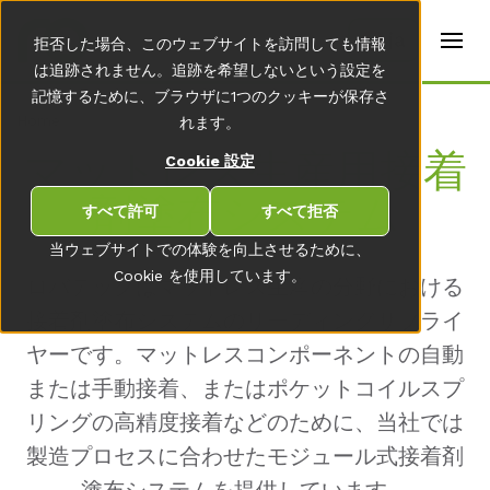
t
e
ja
拒否した場合、このウェブサイトを訪問しても情報
r
s
は追跡されません。追跡を希望しないという設定を
(
記憶するために、ブラウザに1つのクッキーが保存さ
E
Home
れます。
n
g
マットレス生産用接着
Cookie 設定
li
s
剤塗布システム
h
すべて許可
すべて拒否
)
当ウェブサイトでの体験を向上させるために、
Cookie を使用しています。
ロバテックはマットレス生産の分野における
接着剤塗布システムのリーディングサプライ
ヤーです。マットレスコンポーネントの自動
または手動接着、またはポケットコイルスプ
リングの高精度接着などのために、当社では
製造プロセスに合わせたモジュール式接着剤
塗布システムを提供しています。