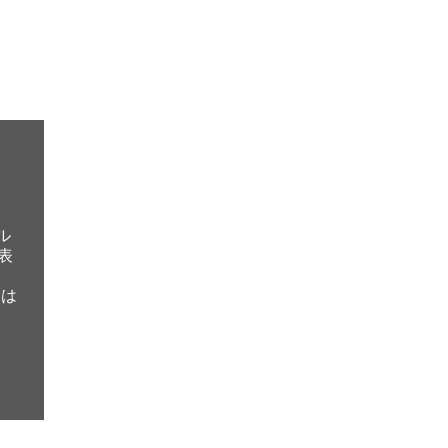
ル
表
たは