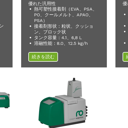
優れた汎用性
優
熱可塑性接着剤（EVA、PSA、
、
PO、クールメルト、APAO、
PSA）
ン
接着剤形状：粒状、クッショ
ン、ブロック状
タンク容量：4.1、6,8 L
溶融性能：8.0、12.5 kg/h
続きを読む