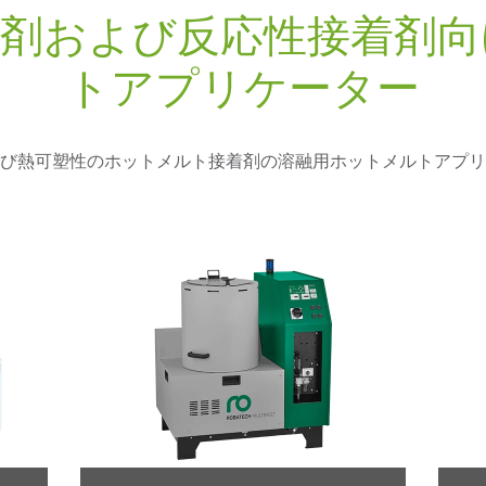
着剤および反応性接着剤向
トアプリケーター
び熱可塑性のホットメルト接着剤の溶融用ホットメルトアプリ