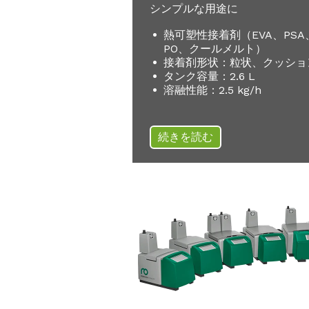
シンプルな用途に
熱可塑性接着剤（EVA、PSA
PO、クールメルト）
接着剤形状：粒状、クッショ
タンク容量：2.6 L
溶融性能：2.5 kg/h
続きを読む