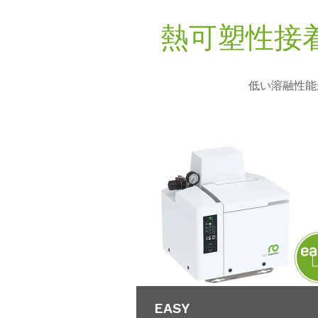
熱可塑性接
低い溶融性能
EASY