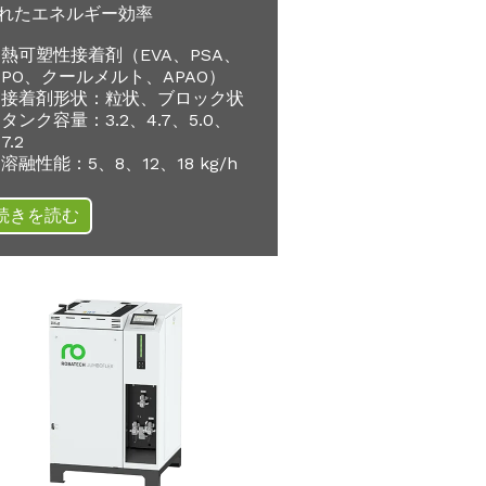
れたエネルギー効率
熱可塑性接着剤（EVA、PSA、
PO、クールメルト、APAO）
接着剤形状：粒状、ブロック状
タンク容量：3.2、4.7、5.0、
7.2
溶融性能：5、8、12、18 kg/h
続きを読む