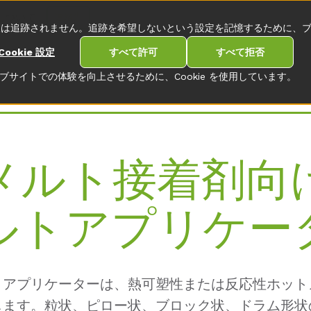
について
連絡先
は追跡されません。追跡を希望しないという設定を記憶するために、ブ
Cookie 設定
すべて許可
すべて拒否
ブサイトでの体験を向上させるために、Cookie を使用しています。
メルト接着剤向
ルトアプリケー
トアプリケーターは、熱可塑性または反応性ホット
します。粒状、ピロー状、ブロック状、ドラム形状