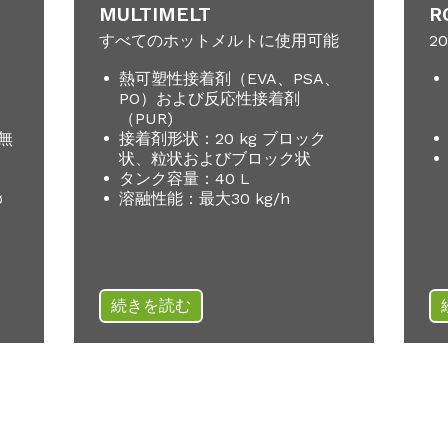
MULTIMELT
R
すべてのホットメルトに使用可能
2
熱可塑性接着剤（EVA、PSA、
PO）および反応性接着剤
（PUR)
無
接着剤形状：20 kg ブロック
、
状、粒状およびブロック状
タンク容量：40 L
ø
溶融性能：最大30 kg/h
続きを読む