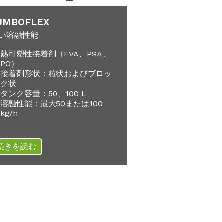
UMBOFLEX
い溶融性能
熱可塑性接着剤（EVA、PSA、
PO）
接着剤形状：粒状およびブロッ
ク状
タンク容量：50、100 L
溶融性能：最大50または100
kg/h
続きを読む