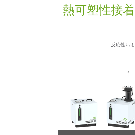
熱可塑性接
反応性およ