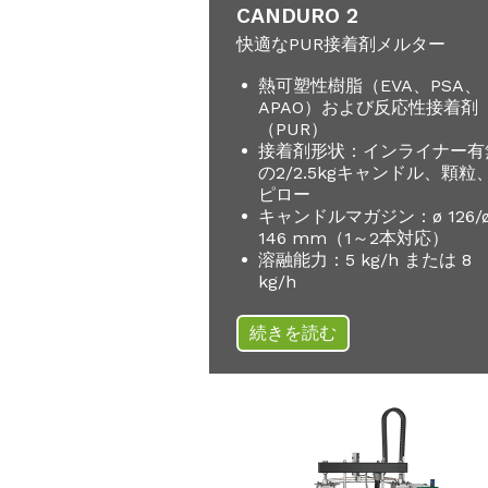
CANDURO 2
快適なPUR接着剤メルター
熱可塑性樹脂（EVA、PSA、
APAO）および反応性接着剤
（PUR）
接着剤形状：インライナー有
の2/2.5kgキャンドル、顆粒
ピロー
キャンドルマガジン：ø 126/
146 mm（1～2本対応）
溶融能力：5 kg/h または 8
kg/h
続きを読む