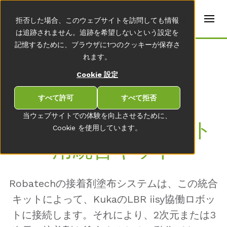
t
e
ja
拒否した場合、このウェブサイトを訪問しても情報
r
s
は追跡されません。追跡を希望しないという設定を
(
記憶するために、ブラウザに1つのクッキーが保存さ
E
Home
れます。
n
g
Cookie 設定
li
s
h
すべて許可
すべて拒否
)
当ウェブサイトでの体験を向上させるために、
LBR IISY協働ロボット
Cookie を使用しています。
用統合キット
Robatechの接着剤塗布システムは、この統合
キットによって、KukaのLBR iisy協働ロボッ
トに接続します。それにより、2次元または3