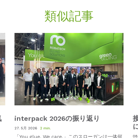
類似記事
気
interpack 2026の振り返り
27. 5月 2026
2 min.
「
You glue.
We care.
」このスローガンは一体何
08