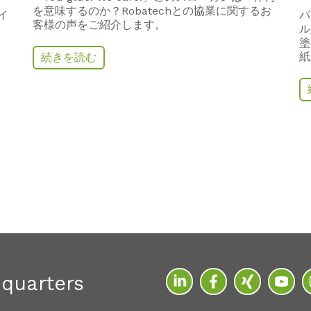
を意味するのか
？
Robatech
との協業に関するお
イ
パ
客様の声をご紹介します。
ル
塗
紙
続きを読む
quarters