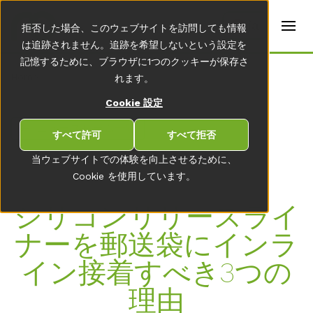
t
e
ja
拒否した場合、このウェブサイトを訪問しても情報
r
s
は追跡されません。追跡を希望しないという設定を
(
記憶するために、ブラウザに1つのクッキーが保存さ
E
Home
れます。
n
g
Cookie 設定
li
s
ニュースルーム一覧
h
すべて許可
すべて拒否
)
当ウェブサイトでの体験を向上させるために、
Cookie を使用しています。
シリコンリリースライ
ナーを郵送袋にインラ
イン接着すべき3つの
理由