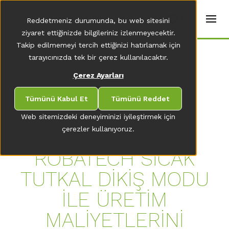
t
e
tr
Reddetmeniz durumunda, bu web sitesini
r
s
ziyaret ettiğinizde bilgileriniz izlenmeyecektir.
(
Takip edilmemeyi tercih ettiğinizi hatırlamak için
E
Home
tarayıcınızda tek bir çerez kullanılacaktır.
n
g
Çerez Ayarları
li
s
HABER MERKEZI GENEL ÖZET'E GIT
h
Tümünü Kabul Et
Tümünü Reddet
)
Web sitemizdeki deneyiminizi iyileştirmek için
çerezler kullanıyoruz.
ROBATECH SICAK
TUTKAL DIKIŞ MODU
ILE ÜRETIM
MALIYETLERINI