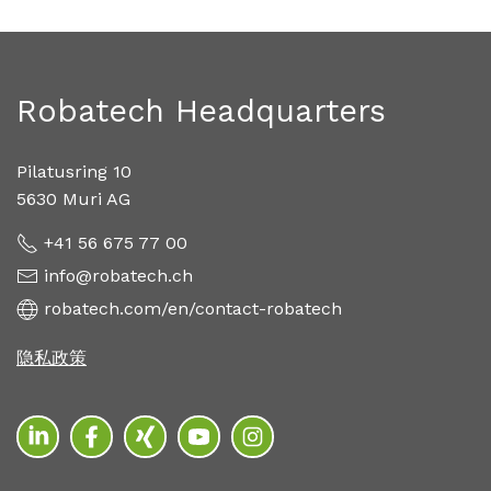
Robatech Headquarters
Pilatusring 10
5630 Muri AG
+41 56 675 77 00
info@robatech.ch
robatech.com/en/contact-robatech
隐私政策