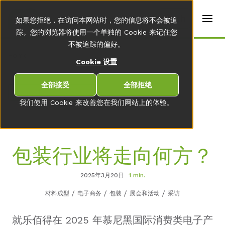
t
e
zh
如果您拒绝，在访问本网站时，您的信息将不会被追
r
s
踪。您的浏览器将使用一个单独的 Cookie 来记住您
(
不被追踪的偏好。
E
Home
n
Cookie 设置
g
li
s
全部接受
全部拒绝
前往新闻中心总览
h
)
我们使用 Cookie 来改善您在我们网站上的体验。
包装行业将走向何方？
2025年3月20日
1 min.
材料成型
电子商务
包装
展会和活动
采访
就乐佰得在 2025 年慕尼黑国际消费类电子产