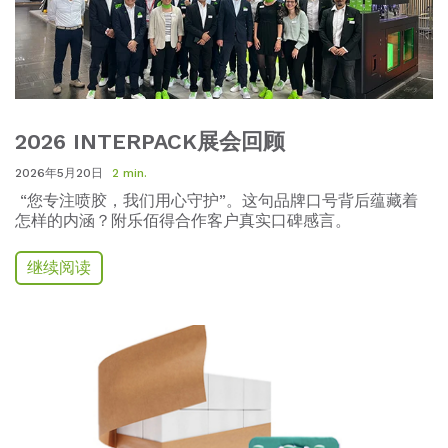
2026 INTERPACK展会回顾
2026年5月20日
2 min.
“
您专注喷胶
，
我们用心守护
”
。
这句品牌口号背后蕴藏着
怎样的内涵？附乐佰得合作客户真实口碑感言。
继续阅读