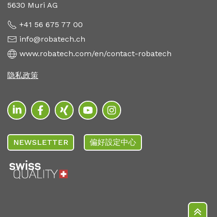
5630 Muri AG
+41 56 675 77 00
info@robatech.ch
www.robatech.com/en/contact-robatech
隐私政策
NEWSLETTER
偏好設定中心