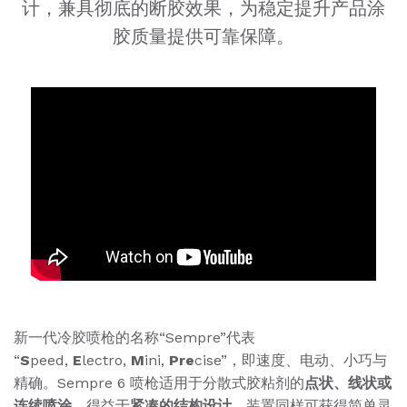
计，兼具彻底的断胶效果，为稳定提升产品涂
胶质量提供可靠保障。
新一代冷胶喷枪的名称“Sempre”代表
“
S
peed,
E
lectro,
M
ini,
Pre
cise”，即速度、电动、小巧与
精确。Sempre 6 喷枪适用于分散式胶粘剂的
点状、线状或
连续喷涂
。得益于
紧凑的结构设计
，装置同样可获得简单灵