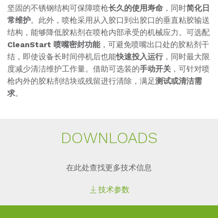
坚固的不锈钢结构可保障喷枪
长久的使用寿命
，同时
简化日
常维护
。此外，喷枪采用从入胶口到出胶口的垂直粘胶输送
结构，能够降低胶粘剂在喷枪内部承受的机械应力。
可选配
CleanStart 喷嘴密封功能
，可避免喷嘴出口处的胶粘剂干
结，即使设备长时间停机后也能
快速投入运行
，同时最大限
度减少清洁维护工作量。借助可选装的
手动开关
，可针对喷
枪内外的胶粘剂结块或残留进行清除，满足
测试或清洁需
求
。
DOWN­LOADS
在此处查找更多技术信息
技术参数