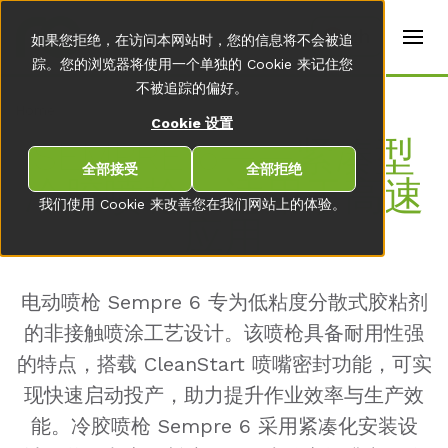
t
e
zh
如果您拒绝，在访问本网站时，您的信息将不会被追
r
s
踪。您的浏览器将使用一个单独的 Cookie 来记住您
(
不被追踪的偏好。
E
Home
n
Cookie 设置
g
SEMP­RE 6——紧凑型
li
s
全部接受
全部拒绝
冷胶喷枪，适用于高速
h
)
我们使用 Cookie 来改善您在我们网站上的体验。
应用
电动喷枪 Sempre 6 专为低粘度分散式胶粘剂
的非接触喷涂工艺设计。该喷枪具备耐用性强
的特点，搭载 CleanStart 喷嘴密封功能，可实
现快速启动投产，助力提升作业效率与生产效
能。冷胶喷枪 Sempre 6 采用紧凑化安装设