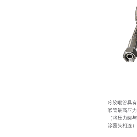
冷胶喉管具有
喉管最高压力
（将压力罐与
涂覆头相连）