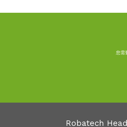
您需
Robatech Head