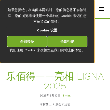
t
e
zh
如果您拒绝，在访问本网站时，您的信息将不会被追
r
s
踪。您的浏览器将使用一个单独的 Cookie 来记住您
(
不被追踪的偏好。
E
Home
n
Cookie 设置
g
li
s
全部接受
全部拒绝
前往新闻中心总览
h
)
我们使用 Cookie 来改善您在我们网站上的体验。
乐佰得——亮相 LIGNA
2025
2025年6月12日
1 min.
木材加工
展会和活动