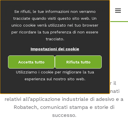
t
e
it
Se rifiuti, le tue informazioni non verranno
r
s
tracciate quando visiti questo sito web. Un
(
unico cookie verrà utilizzato nel tuo browser
E
Home
per ricordare la tua preferenza di non essere
n
g
tracciato.
li
s
Impostazioni dei cookie
h
NEWS­ROOM
)
Accetta tutto
Rifiuta tutto
Utilizziamo i cookie per migliorare la tua
esperienza sul nostro sito web.
Qui nella Newsroom sono disponibili per il
download alcuni contributi utili ed aggiornati
relativi all’applicazione industriale di adesivo e a
Robatech, comunicati stampa e storie di
successo.