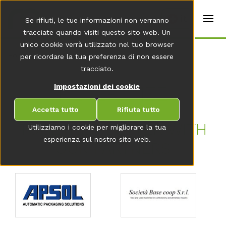
t
e
it
Se rifiuti, le tue informazioni non verranno
r
s
tracciate quando visiti questo sito web. Un
(
unico cookie verrà utilizzato nel tuo browser
E
Home
per ricordare la tua preferenza di non essere
n
g
tracciato.
li
s
RE­FE­REN­ZE
Impostazioni dei cookie
h
)
Accetta tutto
Rifiuta tutto
TO­GE­THER BET­TER WITH
Utilizziamo i cookie per migliorare la tua
esperienza sul nostro sito web.
OUR PART­NERS