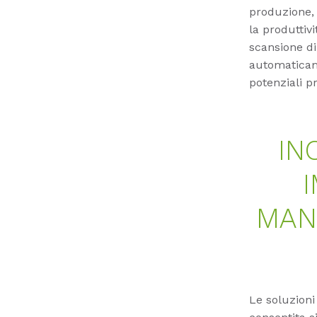
produzione,
la produttiv
scansione di 
automaticame
potenziali p
IN
MAN
Le soluzion