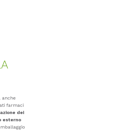
LA
a anche
ati farmaci
cazione dei
o esterno
 imballaggio