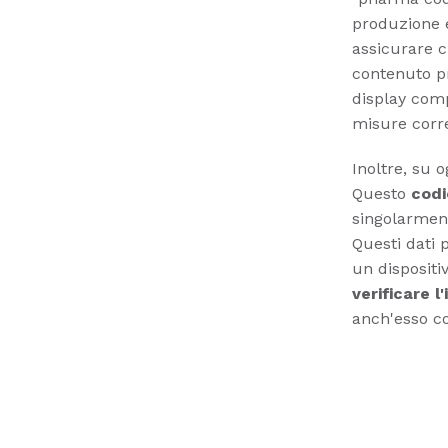
produzione e
assicurare c
contenuto pr
display com
misure corre
Inoltre, su 
Questo
codi
singolarment
Questi dati 
un dispositi
verificare l
anch'esso co