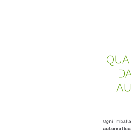
QUA
DA
AU
Ogni imballa
automaticam