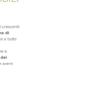
i crescenti
he di
re a tutto
ne e
 dei
 avere