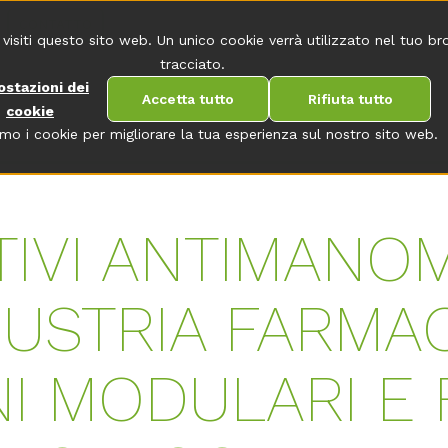
CONTATTO
 visiti questo sito web. Un unico cookie verrà utilizzato nel tuo b
tracciato.
ostazioni dei
Accetta tutto
Rifiuta tutto
cookie
amo i cookie per migliorare la tua esperienza sul nostro sito web.
TIVI ANTIMANO
DUSTRIA FARMA
I MODULARI E F