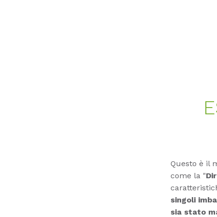
E
Questo è il 
come la "
Di
caratteristic
singoli imbal
sia stato 