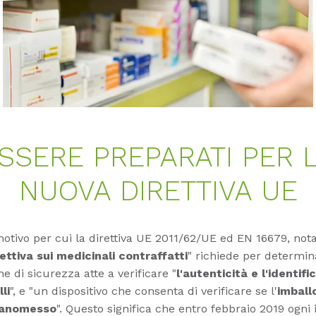
SSERE PREPARATI PER 
NUOVA DIRETTIVA UE
motivo per cui la direttiva UE 2011/62/UE ed EN 16679, not
rettiva sui medicinali contraffatti
" richiede per determin
he di sicurezza atte a verificare "
l'autenticità e l'identifi
li
", e "un dispositivo che consenta di verificare se l'
imball
manomesso
". Questo significa che entro febbraio 2019 ogni