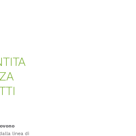
TITA
ZZA
TTI
uovono
alla linea di