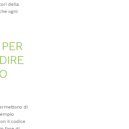
ori della
che ogni
 PER
EDIRE
NO
permettono di
sempio
Con il codice
n fase di