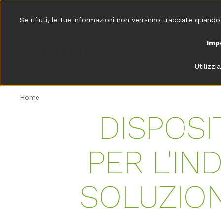
Applicazioni
Prodotti
Industrie
Newsroom
Chi siamo
Se rifiuti, le tue informazioni non verranno tracciate quando
Imp
Utilizzi
Home
DISPOSI
PER L'IN
SOLUZION