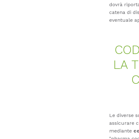
dovrà riport
catena di di
eventuale a
COD
LA T
C
Le diverse s
assicurare c
mediante
co
"pharma code