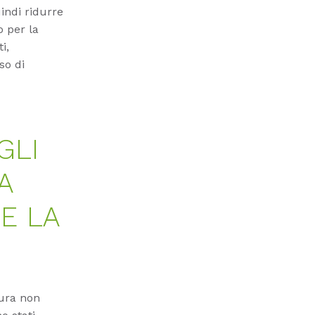
indi ridurre
o per la
i,
so di
GLI
A
E LA
tura non