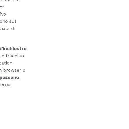
er
ivo
dono sul
iata di
'inchiostro
.
 e tracciare
zation.
un browser o
e possono
terno,