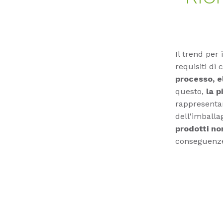
Il trend per 
requisiti di
processo, el
questo,
la p
rappresentan
dell'imball
prodotti n
conseguenze