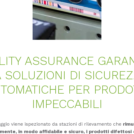
LITY ASSURANCE GARAN
 SOLUZIONI DI SICURE
TOMATICHE PER PRODO
IMPECCABILI
ggio viene ispezionato da stazioni di rilevamento che
rim
ente, in modo affidabile e sicuro, i prodotti difettosi
d