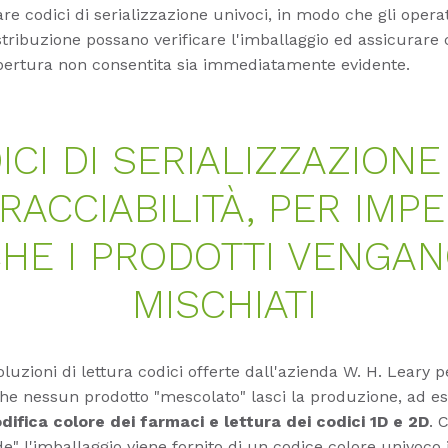
are codici di serializzazione univoci, in modo che gli operat
stribuzione possano verificare l'imballaggio ed assicurare 
pertura non consentita sia immediatamente evidente.
ICI DI SERIALIZZAZIONE
RACCIABILITÀ, PER IMP
HE I PRODOTTI VENGA
MISCHIATI
oluzioni di lettura codici offerte dall'azienda W. H. Leary 
he nessun prodotto "mescolato" lasci la produzione, ad e
difica colore dei farmaci e lettura dei codici 1D e 2D
. 
" l'imballaggio viene fornito di un codice colore univoco i