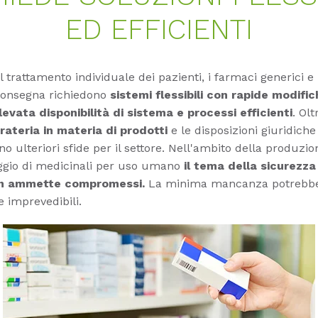
ED EFFICIENTI
il trattamento individuale dei pazienti, i farmaci generici e 
 consegna richiedono
sistemi flessibili con rapide modific
evata disponibilità di sistema e processi efficienti
. Olt
irateria in materia di prodotti
e le disposizioni giuridiche
o ulteriori sfide per il settore. Nell'ambito della produzio
aggio di medicinali per uso umano
il tema della sicurezza
on ammette compromessi.
La minima mancanza potrebbe
 imprevedibili.