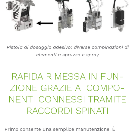
Pistola di dosaggio adesivo: diverse combinazioni di
elementi a spruzzo e spray
RA­PI­DA RIM­ES­SA IN FUN­
ZIO­NE GRA­ZIE AI COM­PO­
NEN­TI CONN­ES­SI TRA­MI­TE
RAC­COR­DI SPI­NA­TI
Primo consente una semplice manutenzione. È