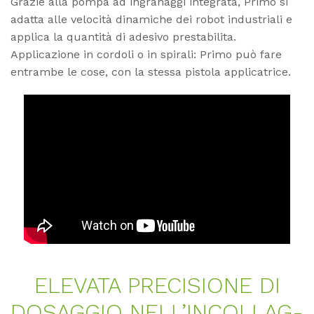
Grazie alla pompa ad ingranaggi integrata, Primo si
adatta alle velocità dinamiche dei robot industriali e
applica la quantità di adesivo prestabilita.
Applicazione in cordoli o in spirali: Primo può fare
entrambe le cose, con la stessa pistola applicatrice.
ELE­VA­TA PRE­CI­SIO­NE DI
DO­SAG­GIO NEL­L’IN­COL­LAG­