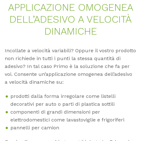
AP­P­LI­CA­ZIO­NE OMO­GE­NEA
DEL­L’A­DE­SI­VO A VE­LO­CITÀ
DI­N­A­MI­CHE
Incollate a velocità variabili? Oppure il vostro prodotto
non richiede in tutti i punti la stessa quantità di
adesivo? In tal caso Primo è la soluzione che fa per
voi. Consente un’applicazione omogenea dell’adesivo
a velocità dinamiche su:
prodotti dalla forma irregolare come listelli
decorativi per auto o parti di plastica sottili
componenti di grandi dimensioni per
elettrodomestici come lavastoviglie e frigoriferi
pannelli per camion