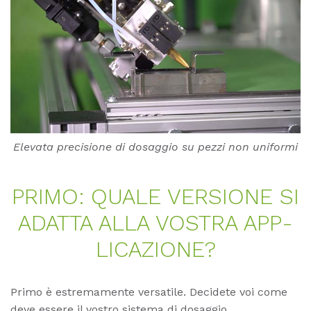
Elevata precisione di dosaggio su pezzi non uniformi
PRI­MO: QUA­LE VER­SIO­NE SI
ADAT­TA ALLA VOS­TRA AP­P­
LI­CA­ZIO­NE?
Primo è estremamente versatile. Decidete voi come
deve essere il vostro sistema di dosaggio.