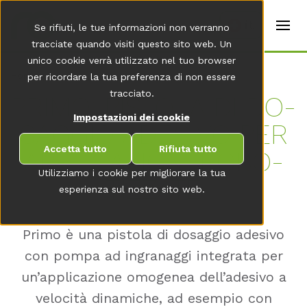
t
e
it
Se rifiuti, le tue informazioni non verranno
r
s
tracciate quando visiti questo sito web. Un
(
unico cookie verrà utilizzato nel tuo browser
E
Home
per ricordare la tua preferenza di non essere
n
g
tracciato.
PRI­MO: PIS­TO­LA DI DO­
li
s
Impostazioni dei cookie
SAG­GIO ADE­SI­VO PER
h
)
Accetta tutto
Rifiuta tutto
AP­P­LI­CA­ZIO­NI RO­BO­
Utilizziamo i cookie per migliorare la tua
TIZ­ZA­TE
esperienza sul nostro sito web.
Primo è una pistola di dosaggio adesivo
con pompa ad ingranaggi integrata per
un’applicazione omogenea dell’adesivo a
velocità dinamiche, ad esempio con