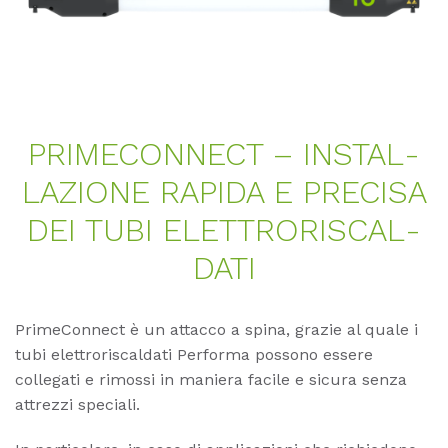
PRI­ME­CON­NECT – IN­STAL­
LA­ZIO­NE RA­PI­DA E PRE­CI­SA
DEI TUBI ELETT­RO­RIS­CAL­
DA­TI
PrimeConnect è un attacco a spina, grazie al quale i
tubi elettroriscaldati Performa possono essere
collegati e rimossi in maniera facile e sicura senza
attrezzi speciali.