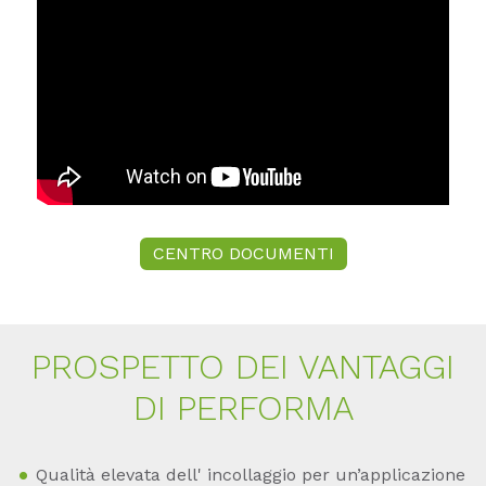
CENTRO DOCUMENTI
PROS­PET­TO DEI VAN­TAG­GI
DI PER­FOR­MA
Qualità elevata dell' incollaggio per un’applicazione