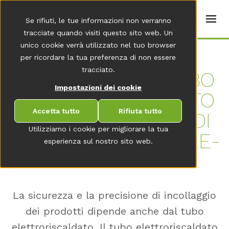
t
e
it
Se rifiuti, le tue informazioni non verranno
r
s
tracciate quando visiti questo sito web. Un
(
unico cookie verrà utilizzato nel tuo browser
E
Home
per ricordare la tua preferenza di non essere
n
g
tracciato.
PER­FOR­MA – IL TUBO
li
s
Impostazioni dei cookie
ELETT­RO­RIS­CAL­DA­TO
h
)
Accetta tutto
Rifiuta tutto
PER AP­P­LI­CA­ZIO­NI DI
Utilizziamo i cookie per migliorare la tua
ADE­SI­VO AD ALTA PRE­
esperienza sul nostro sito web.
CI­SIO­NE
La sicurezza e la precisione di incollaggio
dei prodotti dipende anche dal tubo
elettroriscaldato. Il tubo elettroriscaldato