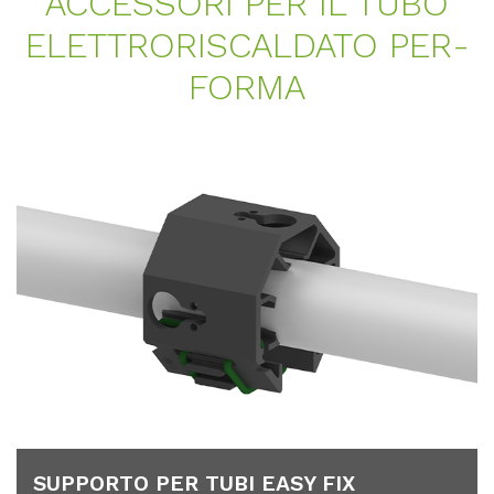
AC­CES­S­O­RI PER IL TUBO
ELETT­RO­RIS­CAL­DA­TO PER­
FOR­MA
SUP­POR­TO PER TUBI EASY FIX