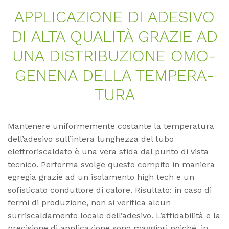
AP­P­LI­CA­ZIO­NE DI ADE­SI­VO
DI ALTA QUA­LITÀ GRA­ZIE AD
UNA DIS­TRI­BU­ZIO­NE OMO­
GE­NE­NA DEL­LA TEM­PE­RA­
TU­RA
Mantenere uniformemente costante la temperatura
dell’adesivo sull’intera lunghezza del tubo
elettroriscaldato è una vera sfida dal punto di vista
tecnico. Performa svolge questo compito in maniera
egregia grazie ad un isolamento high tech e un
sofisticato conduttore di calore. Risultato: in caso di
fermi di produzione, non si verifica alcun
surriscaldamento locale dell’adesivo. L’affidabilità e la
precisione di applicazione sono maggiori poiché, in