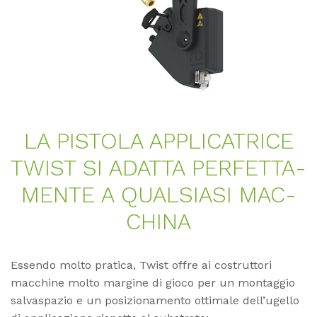
LA PIS­TO­LA AP­P­LI­CATRI­CE
TWIST SI ADAT­TA PER­FET­T­A­
MEN­TE A QUAL­SIA­SI MAC­
CHI­NA
Essendo molto pratica, Twist offre ai costruttori
macchine molto margine di gioco per un montaggio
salvaspazio e un posizionamento ottimale dell’ugello