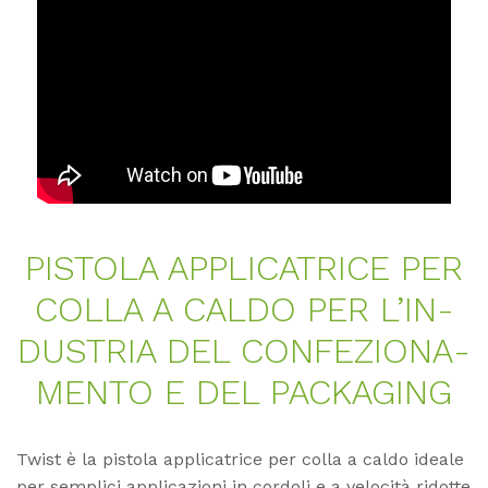
PIS­TO­LA AP­P­LI­CATRI­CE PER
COL­LA A CAL­DO PER L’­IN­
DUS­TRIA DEL CON­FE­ZIO­NA­
MEN­TO E DEL PA­CKA­GING
Twist è la pistola applicatrice per colla a caldo ideale
per semplici applicazioni in cordoli e a velocità ridotte