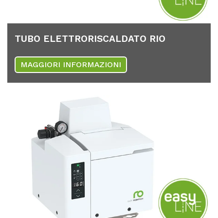
TUBO ELETT­RO­RIS­CAL­DA­TO RIO
MAGGIORI INFORMAZIONI