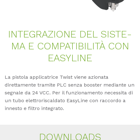
IN­TE­GRA­ZIO­NE DEL SIS­TE­
MA E COM­PA­TI­BI­LITÀ CON
EASY­LINE
La pistola applicatrice Twist viene azionata
direttamente tramite PLC senza booster mediante un
segnale da 24 VCC. Per il funzionamento necessita di
un tubo elettroriscaldato EasyLine con raccordo a
innesto e filtro integrato.
DOWN­LOADS