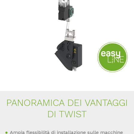
PAN­O­RA­MI­CA DEI VAN­TAG­GI
DI TWIST
Ampia flessibilità di installazione sulle macchine