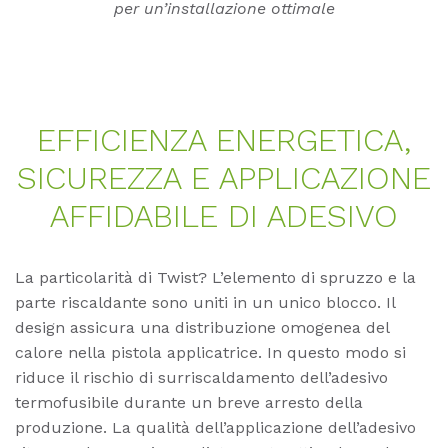
per un’installazione ottimale
EF­FI­CI­EN­ZA EN­ER­GE­TI­CA,
SI­CU­REZ­ZA E AP­P­LI­CA­ZIO­NE
AF­FIDA­BI­LE DI ADE­SI­VO
La particolarità di Twist? L’elemento di spruzzo e la
parte riscaldante sono uniti in un unico blocco. Il
design assicura una distribuzione omogenea del
calore nella pistola applicatrice. In questo modo si
riduce il rischio di surriscaldamento dell’adesivo
termofusibile durante un breve arresto della
produzione. La qualità dell’applicazione dell’adesivo