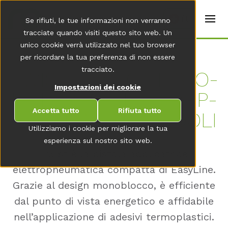
t
e
it
Se rifiuti, le tue informazioni non verranno
r
s
tracciate quando visiti questo sito web. Un
(
unico cookie verrà utilizzato nel tuo browser
E
Home
per ricordare la tua preferenza di non essere
n
g
tracciato.
TWIST: PRA­TI­CA PIS­TO­
li
s
Impostazioni dei cookie
LA PER SEM­PLI­CI AP­P­
h
)
Accetta tutto
Rifiuta tutto
LI­CA­ZIO­NI IN COR­DO­LI
Utilizziamo i cookie per migliorare la tua
esperienza sul nostro sito web.
Twist è la pistola applicatrice
elettropneumatica compatta di EasyLine.
Grazie al design monoblocco, è efficiente
dal punto di vista energetico e affidabile
nell’applicazione di adesivi termoplastici.