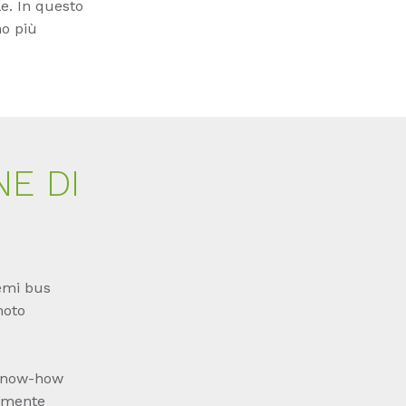
le. In questo
no più
NE DI
temi bus
moto
 know-how
tamente