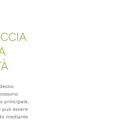
ACCIA
A
TÀ
desivo
 possono
o principale.
io può essere
to mediante