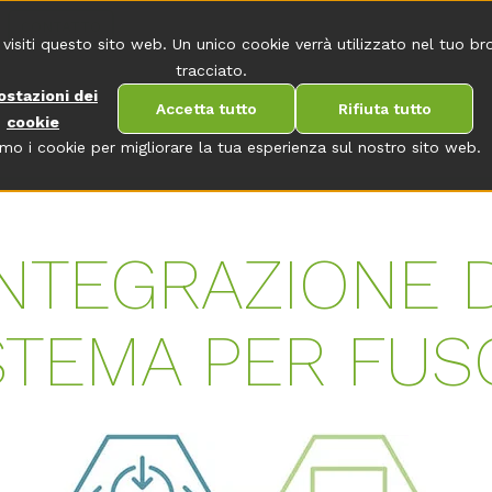
CONTATTO
 visiti questo sito web. Un unico cookie verrà utilizzato nel tuo b
tracciato.
ostazioni dei
Accetta tutto
Rifiuta tutto
cookie
amo i cookie per migliorare la tua esperienza sul nostro sito web.
INTEGRAZIONE D
STEMA PER FUS