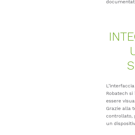
documentato 
INTE
S
L’interfacci
Robatech si 
essere visua
Grazie alla 
controllato
un dispositi