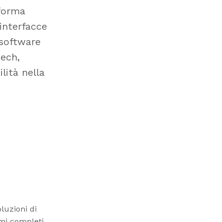
aforma
interfacce
 software
tech,
lità nella
O
luzioni di
emi completi