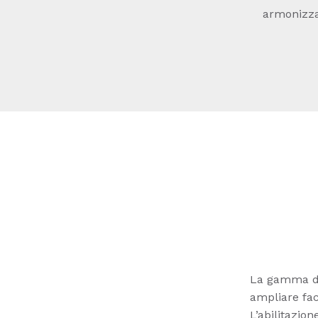
armonizza
La gamma di 
ampliare faci
L’abilitazio