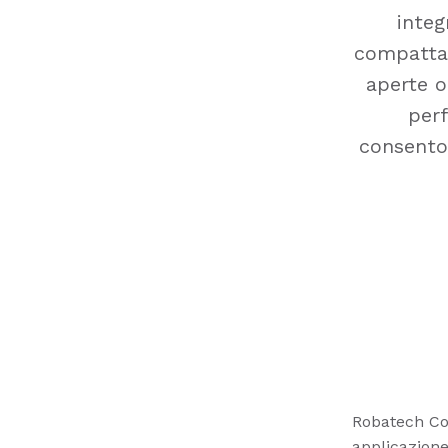
integ
compatta 
aperte o
perf
consenton
Robatech Co
applicazione