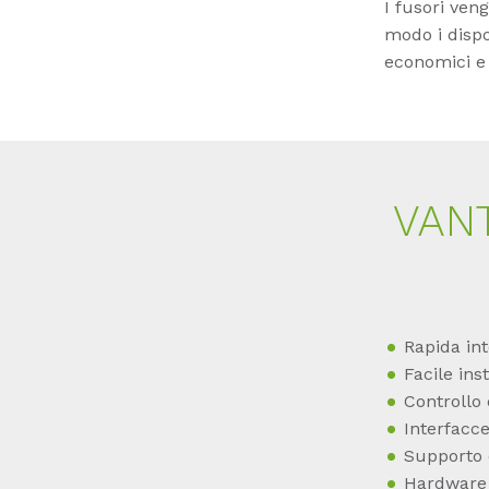
I fusori veng
modo i dispo
economici e
VANT
Rapida in
Facile in
Controllo
Interfacc
Supporto 
Hardware 