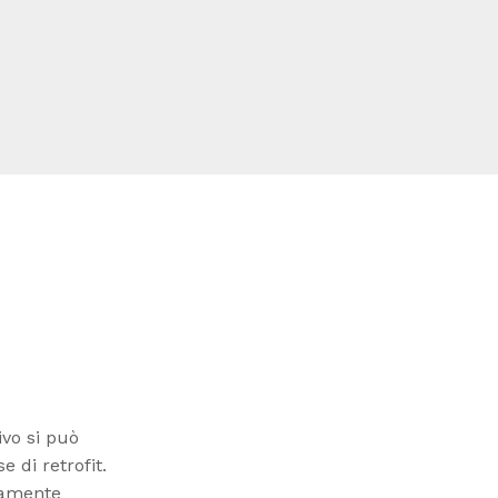
ivo si può
e di retrofit.
odamente