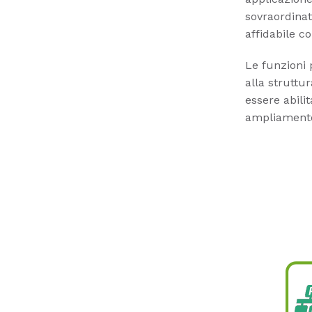
sovraordinat
affidabile c
Le funzioni p
alla struttu
essere abili
ampliamento 