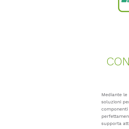
CON
Mediante le
soluzioni pe
componenti h
perfettament
supporta at