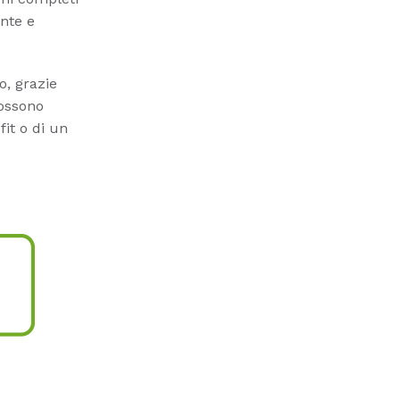
nte e
o, grazie
possono
it o di un