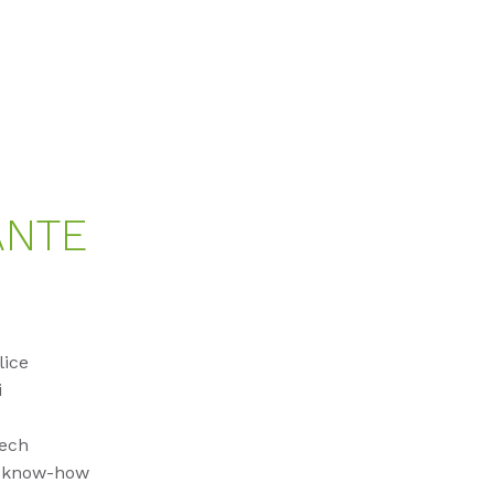
ANTE
lice
i
tech
e, know-how