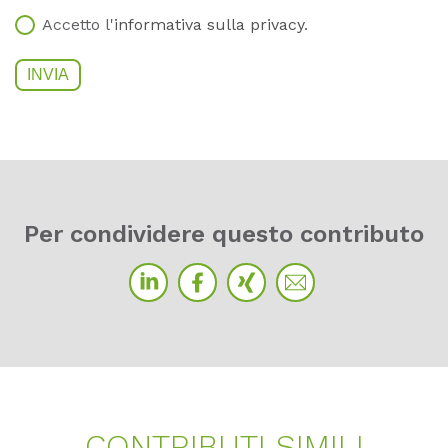
Accetto l'
informativa sulla privacy
.
Per con­di­vi­de­re ques­to cont­ri­bu­to
CONT­RI­BU­TI SI­MI­LI