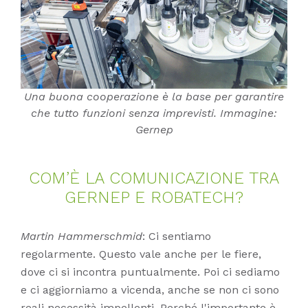
Una buona cooperazione è la base per garantire
che tutto funzioni senza imprevisti. Immagine:
Gernep
COM’È LA CO­MU­NI­CA­ZIO­NE TRA
GER­NEP E RO­BA­TECH?
Martin Hammerschmid
: Ci sentiamo
regolarmente. Questo vale anche per le fiere,
dove ci si incontra puntualmente. Poi ci sediamo
e ci aggiorniamo a vicenda, anche se non ci sono
reali necessità impellenti. Perché l'importante è