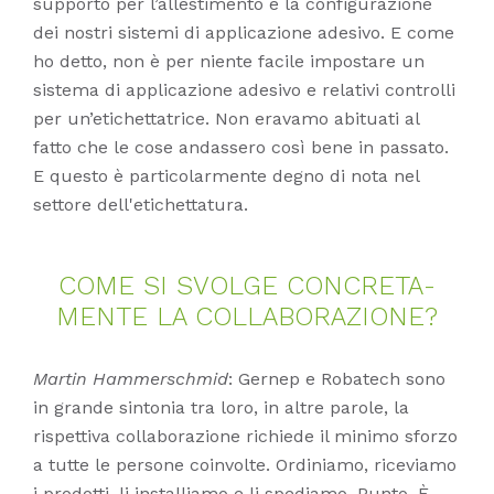
supporto per l’allestimento e la configurazione
dei nostri sistemi di applicazione adesivo. E come
ho detto, non è per niente facile impostare un
sistema di applicazione adesivo e relativi controlli
per un’etichettatrice. Non eravamo abituati al
fatto che le cose andassero così bene in passato.
E questo è particolarmente degno di nota nel
settore dell'etichettatura.
COME SI SVOL­GE CON­CRE­TA­
MEN­TE LA COL­LA­BO­RA­ZIO­NE?
Martin Hammerschmid
: Gernep e Robatech sono
in grande sintonia tra loro, in altre parole, la
rispettiva collaborazione richiede il minimo sforzo
a tutte le persone coinvolte. Ordiniamo, riceviamo
i prodotti, li installiamo e li spediamo. Punto. È