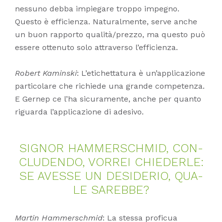
nessuno debba impiegare troppo impegno.
Questo è efficienza. Naturalmente, serve anche
un buon rapporto qualità/prezzo, ma questo può
essere ottenuto solo attraverso l’efficienza.
Robert Kaminski
: L’etichettatura è un’applicazione
particolare che richiede una grande competenza.
E Gernep ce l’ha sicuramente, anche per quanto
riguarda l’applicazione di adesivo.
SI­GNOR HAM­MER­SCHMID, CON­
CLU­DEN­DO, VOR­REI CHIE­DER­LE:
SE AVES­SE UN DE­SI­DE­RIO, QUA­
LE SA­REB­BE?
Martin Hammerschmid
: La stessa proficua