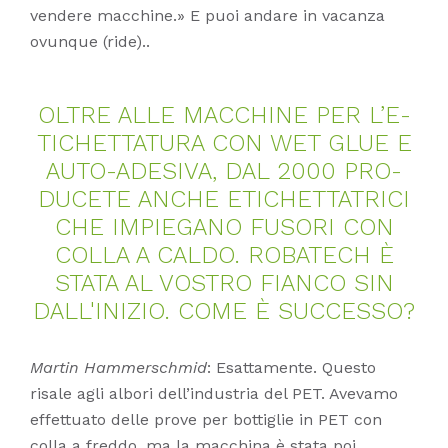
vendere macchine.» E puoi andare in vacanza
ovunque (ride)..
OLT­RE ALLE MAC­CHI­NE PER L’E­
TI­CHET­TA­TU­RA CON WET GLUE E
AUTO-ADE­SI­VA, DAL 2000 PRO­
DU­CE­TE AN­CHE ETI­CHET­TATRI­CI
CHE IM­PIE­GA­NO FU­SO­RI CON
COL­LA A CAL­DO. RO­BA­TECH È
STA­TA AL VOS­TRO FI­AN­CO SIN
DAL­L'I­NI­ZIO. COME È SUC­CES­SO?
Martin Hammerschmid
: Esattamente. Questo
risale agli albori dell’industria del PET. Avevamo
effettuato delle prove per bottiglie in PET con
colla a freddo, ma la macchina è stata poi