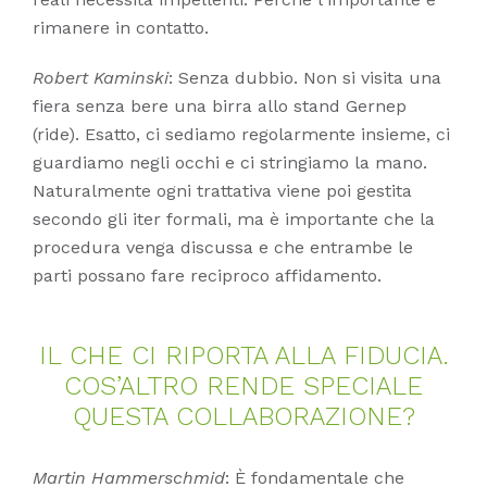
rimanere in contatto.
Robert Kaminski
: Senza dubbio. Non si visita una
fiera senza bere una birra allo stand Gernep
(ride). Esatto, ci sediamo regolarmente insieme, ci
guardiamo negli occhi e ci stringiamo la mano.
Naturalmente ogni trattativa viene poi gestita
secondo gli iter formali, ma è importante che la
procedura venga discussa e che entrambe le
parti possano fare reciproco affidamento.
IL CHE CI RI­POR­TA ALLA FI­DU­CIA.
COS’AL­TRO REN­DE SPE­CIA­LE
QUES­TA COL­LA­BO­RA­ZIO­NE?
Martin Hammerschmid
: È fondamentale che