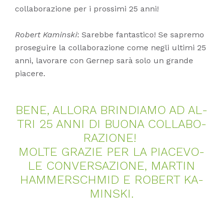
collaborazione per i prossimi 25 anni!
Robert Kaminski
: Sarebbe fantastico! Se sapremo
proseguire la collaborazione come negli ultimi 25
anni, lavorare con Gernep sarà solo un grande
piacere.
BENE, ALL­ORA BRIN­DIA­MO AD AL­
TRI 25 ANNI DI BUO­NA COL­LA­BO­
RA­ZIO­NE!
MOL­TE GRA­ZIE PER LA PIA­CE­VO­
LE CON­VER­SA­ZIO­NE, MAR­TIN
HAM­MER­SCHMID E RO­BERT KA­
MIN­SKI.