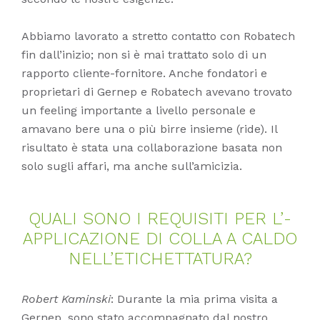
Abbiamo lavorato a stretto contatto con Robatech
fin dall’inizio; non si è mai trattato solo di un
rapporto cliente-fornitore. Anche fondatori e
proprietari di Gernep e Robatech avevano trovato
un feeling importante a livello personale e
amavano bere una o più birre insieme (ride). Il
risultato è stata una collaborazione basata non
solo sugli affari, ma anche sull’amicizia.
QUA­LI SONO I RE­QUI­SI­TI PER L’­
AP­P­LI­CA­ZIO­NE DI COL­LA A CAL­DO
NEL­L’E­TI­CHET­TA­TU­RA?
Robert Kaminski
: Durante la mia prima visita a
Gernep, sono stato accompagnato dal nostro