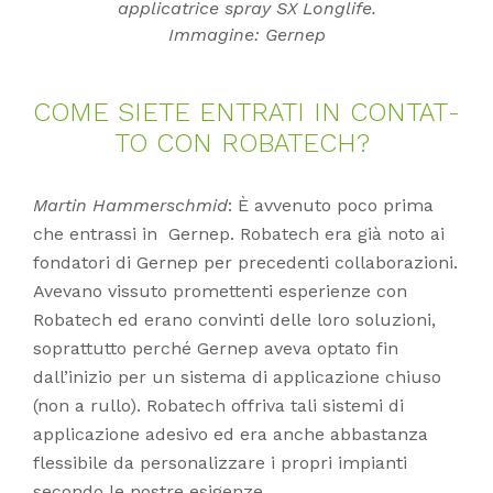
applicatrice spray SX Longlife.
Immagine: Gernep
COME SIE­TE ENT­RA­TI IN CON­TAT­
TO CON RO­BA­TECH?
Martin Hammerschmid
: È avvenuto poco prima
che entrassi in Gernep. Robatech era già noto ai
fondatori di Gernep per precedenti collaborazioni.
Avevano vissuto promettenti esperienze con
Robatech ed erano convinti delle loro soluzioni,
soprattutto perché Gernep aveva optato fin
dall’inizio per un sistema di applicazione chiuso
(non a rullo). Robatech offriva tali sistemi di
applicazione adesivo ed era anche abbastanza
flessibile da personalizzare i propri impianti
secondo le nostre esigenze.