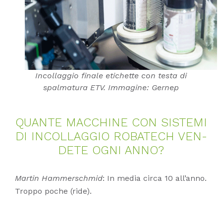
Incollaggio finale etichette con testa di
spalmatura ETV. Immagine: Gernep
QUAN­TE MAC­CHI­NE CON SIS­TE­MI
DI IN­COL­LAG­GIO RO­BA­TECH VEN­
DE­TE OGNI ANNO?
Martin Hammerschmid
: In media circa 10 all’anno.
Troppo poche (ride).