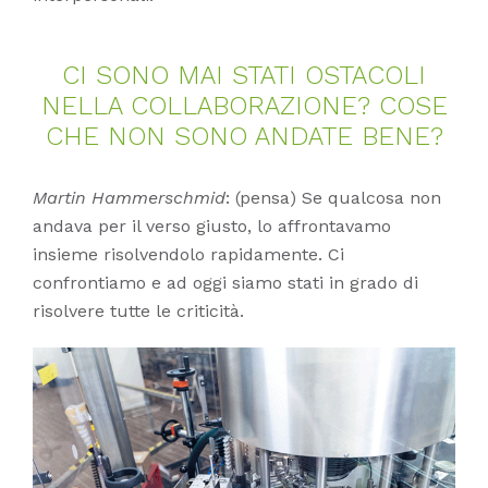
CI SONO MAI STA­TI OSTA­CO­LI
NELLA COL­LA­BO­RA­ZIO­NE? COSE
CHE NON SONO AN­DA­TE BENE?
Martin Hammerschmid
: (pensa) Se qualcosa non
andava per il verso giusto, lo affrontavamo
insieme risolvendolo rapidamente. Ci
confrontiamo e ad oggi siamo stati in grado di
risolvere tutte le criticità.