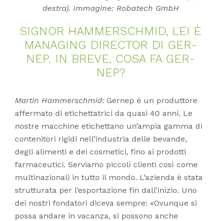
destra). Immagine: Robatech GmbH
SI­GNOR HAM­MER­SCHMID, LEI È
MA­NA­GING DI­REC­TOR DI GER­
NEP. IN BRE­VE, COSA FA GER­
NEP?
Martin Hammerschmid
: Gernep è un produttore
affermato di etichettatrici da quasi 40 anni. Le
nostre macchine etichettano un’ampia gamma di
contenitori rigidi nell’industria delle bevande,
degli alimenti e dei cosmetici, fino ai prodotti
farmaceutici. Serviamo piccoli clienti così come
multinazionali in tutto il mondo. L’azienda è stata
strutturata per l’esportazione fin dall’inizio. Uno
dei nostri fondatori diceva sempre: «Ovunque si
possa andare in vacanza, si possono anche