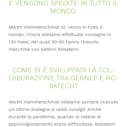
E VEN­GO­NO SPE­DI­TE IN TUT­TO IL
MON­DO.
Martin Hammerschmid
: Sì, vanno in tutto il
mondo. Finora abbiamo effettuato consegne in
130 Paesi, dei quali 50-60 hanno ricevuto
macchine con sistemi Robatech.
COME SI È SVI­LUP­PA­TA LA COL­
LA­BO­RA­ZIO­NE TRA GER­NEP E RO­
BA­TECH?
Martin Hammerschmid
: Abbiamo sempre ricevuto
un ottimo sostegno e validi consigli. Anche
durante la pandemia, quando le catene di
approvvigionamento erano difficoltose, Robatech