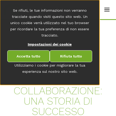
t
e
it
Se rifiuti, le tue informazioni non verranno
r
s
tracciate quando visiti questo sito web. Un
(
unico cookie verrà utilizzato nel tuo browser
E
Home
per ricordare la tua preferenza di non essere
n
g
tracciato.
li
s
Impostazioni dei cookie
AL MENU DELLA NEWSROOM
h
)
Accetta tutto
Rifiuta tutto
Utilizziamo i cookie per migliorare la tua
esperienza sul nostro sito web.
25 ANNI DI
COLLABORAZIONE:
UNA STORIA DI
SUCCESSO