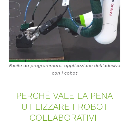
Facile da programmare: applicazione dell’adesivo
con i cobot
PER­CHÉ VALE LA PENA
UTI­LIZ­ZA­RE I RO­BOT
COL­LA­BO­RA­TI­VI