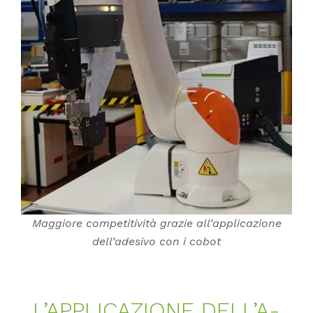
Maggiore competitività grazie all’applicazione
dell’adesivo con i cobot
L’­AP­P­LI­CA­ZIO­NE DEL­L’A­