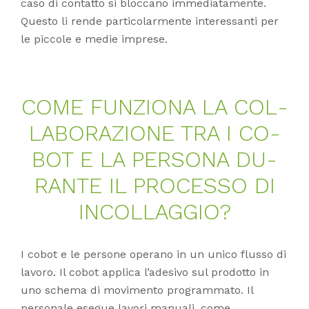
caso di contatto si bloccano immediatamente.
Questo li rende particolarmente interessanti per
le piccole e medie imprese.
COME FUN­ZIO­NA LA COL­
LA­BO­RA­ZIO­NE TRA I CO­
BOT E LA PER­SO­NA DU­
RAN­TE IL PRO­CES­SO DI
IN­COL­LAG­GIO?
I cobot e le persone operano in un unico flusso di
lavoro. Il cobot applica l’adesivo sul prodotto in
uno schema di movimento programmato. Il
personale esegue lavori manuali, come