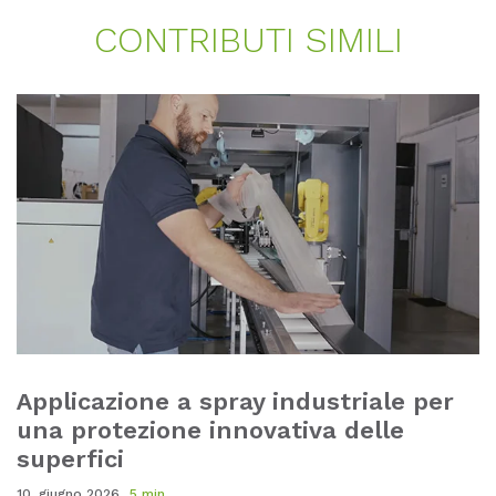
CONT­RI­BU­TI SI­MI­LI
Applicazione a spray industriale per
una protezione innovativa delle
superfici
10. giugno 2026
5 min.