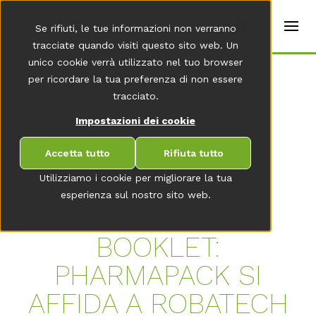
t
e
it
Se rifiuti, le tue informazioni non verranno
r
s
tracciate quando visiti questo sito web. Un
(
unico cookie verrà utilizzato nel tuo browser
E
Home
per ricordare la tua preferenza di non essere
n
g
tracciato.
li
s
Impostazioni dei cookie
AL MENU DELLA NEWSROOM
h
)
Accetta tutto
Rifiuta tutto
Utilizziamo i cookie per migliorare la tua
esperienza sul nostro sito web.
INCOLLAGGIO DEI
BOOKLET:
PHARMAPACK SI
AFFIDA A ROBATECH