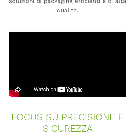
soluzioni di packaging efficienti e di alta
qualità.
FO­CUS SU PRE­CI­SIO­NE E
SI­CU­REZ­ZA