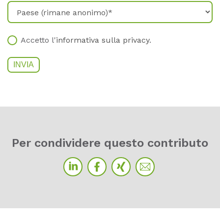
Accetto l'
informativa sulla privacy
.
Per con­di­vi­de­re ques­to cont­ri­bu­to