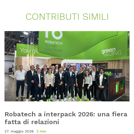
CONT­RI­BU­TI SI­MI­LI
Robatech a interpack 2026: una fiera
fatta di relazioni
27. maggio 2026
3 min.