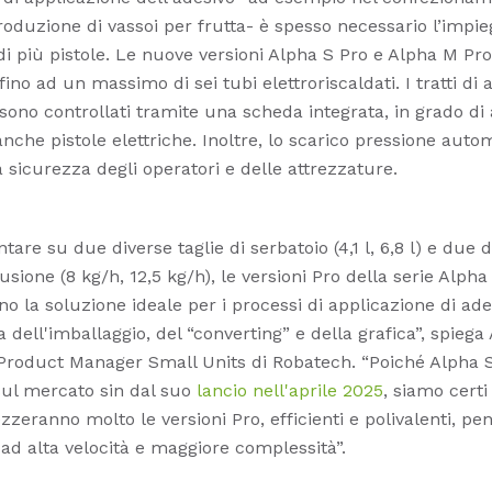
oduzione di vassoi per frutta- è spesso necessario l’impie
i più pistole. Le nuove versioni Alpha S Pro e Alpha M Pro
ino ad un massimo di sei tubi elettroriscaldati. I tratti di
 sono controllati tramite una scheda integrata, in grado di
anche pistole elettriche. Inoltre, lo scarico pressione auto
a sicurezza degli operatori e delle attrezzature.
are su due diverse taglie di serbatoio (4,1 l, 6,8 l) e due d
usione (8 kg/h, 12,5 kg/h), le versioni Pro della serie Alpha
o la soluzione ideale per i processi di applicazione di ade
a dell'imballaggio, del “converting” e della grafica”, spiega
Product Manager Small Units di Robatech. “Poiché Alpha S
sul mercato sin dal suo
lancio nell'aprile 2025
, siamo certi
ezzeranno molto le versioni Pro, efficienti e polivalenti, pe
 ad alta velocità e maggiore complessità”.