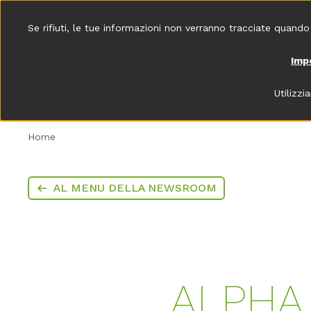
Applicazioni
Prodotti
Industrie
Newsroom
Chi siamo
Se rifiuti, le tue informazioni non verranno tracciate quando
Imp
Utilizzi
Home
AL MENU DELLA NEWSROOM
ALPHA