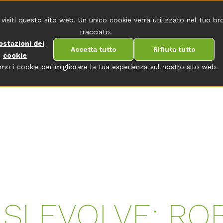
CONTATTO
 visiti questo sito web. Un unico cookie verrà utilizzato nel tuo b
tracciato.
ostazioni dei
Accetta tutto
Rifiuta tutto
cookie
amo i cookie per migliorare la tua esperienza sul nostro sito web.
 SI EVOLVE: RO