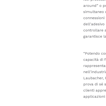
around” o pr
simultaneo d
connessioni f
dell'adesivo
controllare 
garantisce l
“Potendo cont
capacità di f
rappresentan
nell'industri
Laubacher, 
prova di sé 
clienti appr
applicazioni