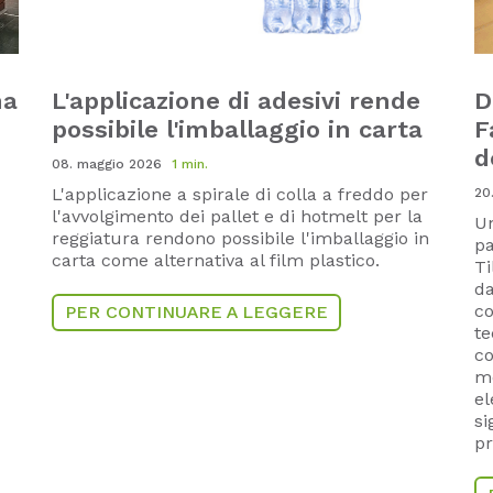
na
L'applicazione di adesivi rende
D
possibile l'imballaggio in carta
F
d
08. maggio 2026
1 min.
L'applicazione a spirale di colla a freddo per
20
l'avvolgimento dei pallet e di hotmelt per la
Un
reggiatura rendono possibile l'imballaggio in
pa
carta come alternativa al film plastico.
Ti
da
co
PER CONTINUARE A LEGGERE
te
co
mo
el
si
pr