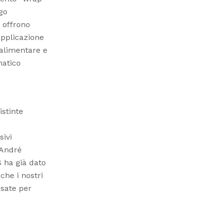
go
 offrono
 applicazione
 alimentare e
matico
istinte
sivi
 André
 ha già dato
 che i nostri
nsate per