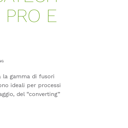
S PRO E
NG
a la gamma di fusori
ono ideali per processi
laggio, del “converting”