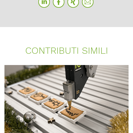
CONT­RI­BU­TI SI­MI­LI