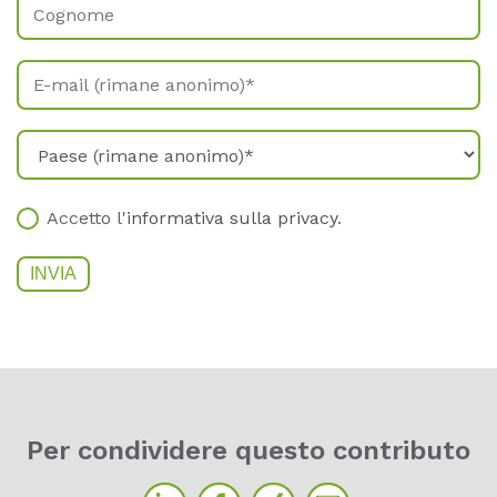
Accetto l'
informativa sulla privacy
.
Per con­di­vi­de­re ques­to cont­ri­bu­to