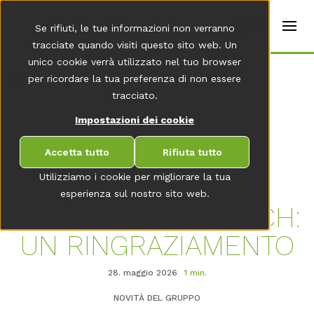
t
e
it
Se rifiuti, le tue informazioni non verranno
r
s
tracciate quando visiti questo sito web. Un
(
unico cookie verrà utilizzato nel tuo browser
E
Home
per ricordare la tua preferenza di non essere
n
g
tracciato.
li
s
Impostazioni dei cookie
AL MENU DELLA NEWSROOM
h
)
Accetta tutto
Rifiuta tutto
Utilizziamo i cookie per migliorare la tua
esperienza sul nostro sito web.
50 ANNI DI ROBATECH:
UN RINGRAZIAMENTO
28. maggio 2026
1 min.
NOVITÀ DEL GRUPPO