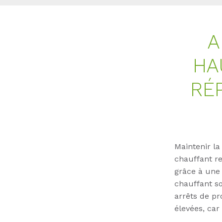
A
HA
RÉ
Maintenir la
chauffant re
grâce à une
chauffant so
arrêts de pro
élevées, car