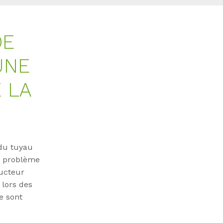
DE
UNE
 LA
 du tuyau
s problème
ducteur
 lors des
le sont