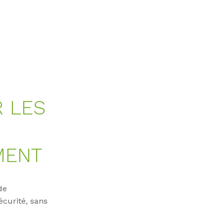
R LES
MENT
de
curité, sans