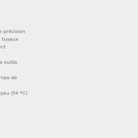
e précision
x tuyaux
ect
s outils
emps de
uyau (54 °C)