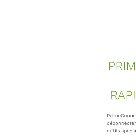
PRIM
RAP
PrimeConnec
déconnecter 
outils spéci