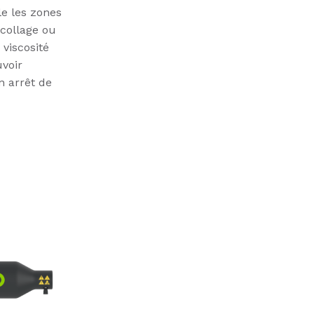
e les zones
ncollage ou
 viscosité
uvoir
n arrêt de