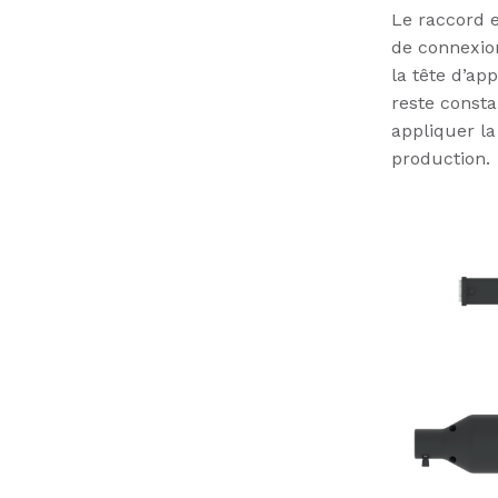
Le raccord e
de connexion
la tête d’ap
reste consta
appliquer l
production.