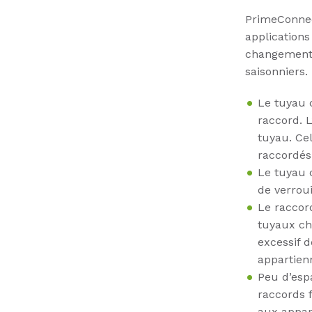
PrimeConnec
applications
changements
saisonniers.
Le tuyau 
raccord. L’
tuyau. Ce
raccordés 
Le tuyau c
de verroui
Le raccor
tuyaux ch
excessif d
appartien
Peu d’esp
raccords f
aux appare