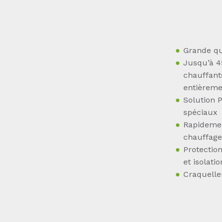
Grande qua
Jusqu’à 4
chauffant
entièremen
Solution P
spéciaux
Rapidemen
chauffage
Protectio
et isolat
Craquelle