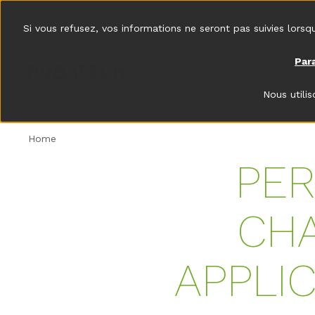
Applications
Produits
Industries
Newsroom
A prop
Si vous refusez, vos informations ne seront pas suivies lorsq
Par
Nous utili
Home
PER
CH
APPLI