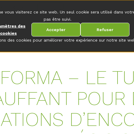
os de Robatech
CONTACT
ue vous visiterez ce site web. Un seul cookie sera utilisé dans vo
pas être suivi.
amètres des
Accepter
Refuser
cookies
sons des cookies pour améliorer votre expérience sur notre site we
FORMA – LE T
AUFFANT POUR 
CATIONS D’ENC