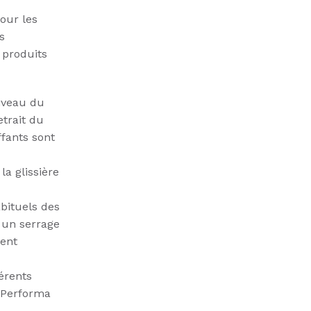
our les
s
 produits
niveau du
etrait du
fants sont
la glissière
bituels des
 un serrage
tent
érents
u Performa