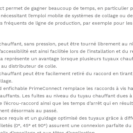
t permet de gagner beaucoup de temps, en particulier p
 nécessitant l’emploi mobile de systèmes de collage ou de
 fréquents de ligne de production, par exemple pour les
chauffant, sans pression, peut être tourné librement au 
accessibilité est ainsi facilitée lors de l’installation et du r
la représente un avantage lorsque plusieurs tuyaux chauf
au distributeur de colle.
hauffant peut être facilement retiré du raccord en tirant 
llage.
d enfichable PrimeConnect remplace les raccords à vis ha
auffants. Les fuites au niveau du tuyau chauffant dues à
e l’écrou-raccord ainsi que les temps d’arrêt qui en résul
nent désormais au passé.
ace requis et un guidage optimisé des tuyaux grâce à diff
iletés (0°, 45° et 90°) assurent une connexion parfaite d
ils d’encollage et aux têtes d’application.