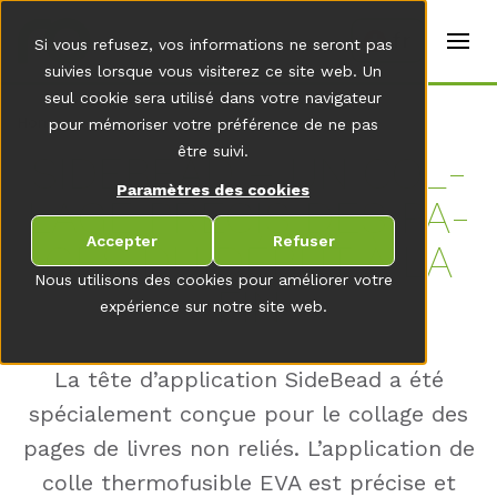
t
e
fr
Si vous refusez, vos informations ne seront pas
r
s
suivies lorsque vous visiterez ce site web. Un
(
seul cookie sera utilisé dans votre navigateur
E
Home
pour mémoriser votre préférence de ne pas
n
g
être suivi.
SI­DE­BE­AD – UN COL­
li
s
Paramètres des cookies
LA­GE PRÉCIS DES PA­
h
)
Accepter
Refuser
GES DU DÉBUT À LA
Nous utilisons des cookies pour améliorer votre
FIN
expérience sur notre site web.
La tête d’application SideBead a été
spécialement conçue pour le collage des
pages de livres non reliés. L’application de
colle thermofusible EVA est précise et