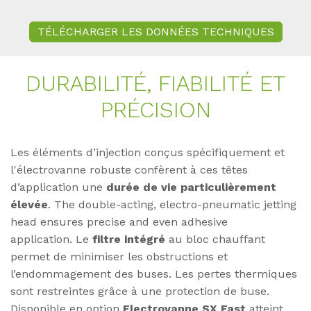
TÉLÉCHARGER LES DONNÉES TECHNIQUES
DURA­BI­LITÉ, FIA­BI­LITÉ ET
PRÉ­CI­SI­ON
Les éléments d’injection conçus spécifiquement et
l'électrovanne robuste confèrent à ces têtes
d’application une
durée de vie particulièrement
élevée
. The double-acting, electro-pneumatic jetting
head ensures precise and even adhesive
application.
Le
filtre intégré
au bloc chauffant
permet de minimiser les obstructions et
l’endommagement des buses. Les pertes thermiques
sont restreintes grâce à une protection de buse.
Disponible en option
Electrovanne SX Fast
atteint,