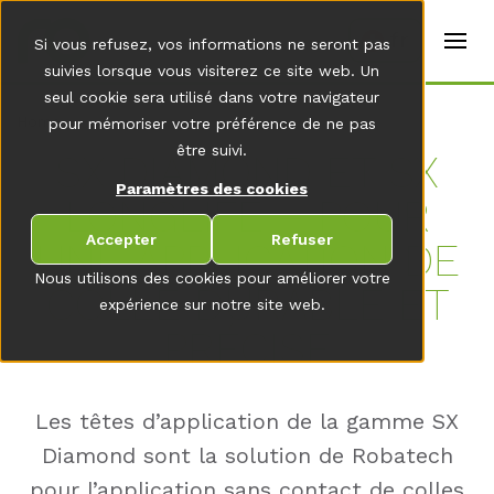
t
e
fr
Si vous refusez, vos informations ne seront pas
r
s
suivies lorsque vous visiterez ce site web. Un
(
seul cookie sera utilisé dans votre navigateur
E
Home
pour mémoriser votre préférence de ne pas
n
g
être suivi.
SX DIA­MOND ET SX
li
s
Paramètres des cookies
LON­GLI­FE – POUR
h
)
Accepter
Refuser
UNE AP­P­LI­CA­TI­ON DE
Nous utilisons des cookies pour améliorer votre
COL­LE DURA­BLE ET
expérience sur notre site web.
PRÉCISE
Les têtes d’application de la gamme SX
Diamond sont la solution de Robatech
pour l’application sans contact de colles