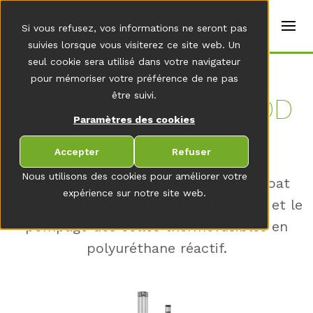
t
e
fr
Si vous refusez, vos informations ne seront pas
r
s
suivies lorsque vous visiterez ce site web. Un
(
seul cookie sera utilisé dans votre navigateur
E
Home
pour mémoriser votre préférence de ne pas
n
g
être suivi.
RO­BA­PUR 35/​​40 MOD
li
s
Paramètres des cookies
SPI­NE­COAT
h
)
Accepter
Refuser
Nous utilisons des cookies pour améliorer votre
Le fondoir RobaPUR 35 MOD SpineCoat
expérience sur notre site web.
est spécialement conçu pour la fonte et le
pompage des colles thermofusibles en
polyuréthane réactif.