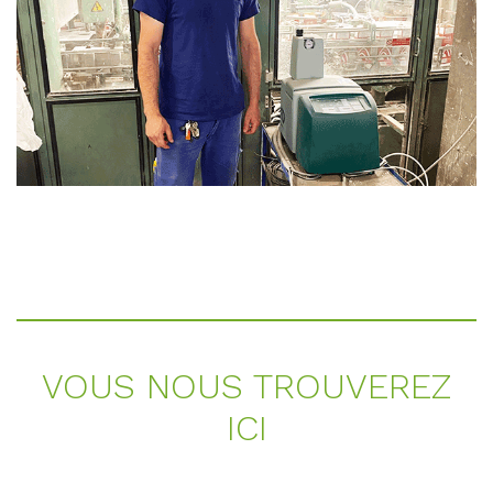
VOUS NOUS TROU­VE­R­EZ
ICI