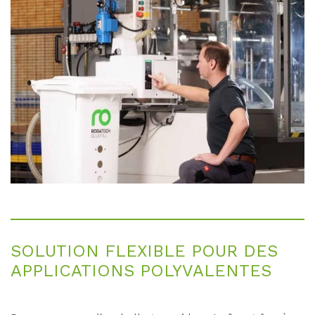
SO­LU­TI­ON FLE­XI­BLE POUR DES
AP­P­LI­CA­TI­ONS PO­LY­VA­LEN­TES