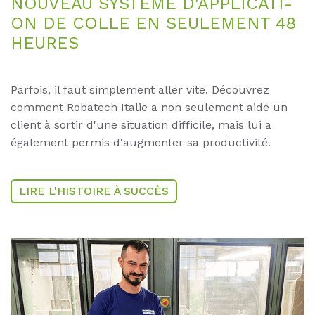
NOU­VEAU SYSTÈME D'­AP­P­LI­CA­TI­
ON DE COL­LE EN SEU­LE­MENT 48
HEU­RES
Parfois, il faut simplement aller vite. Découvrez
comment Robatech Italie a non seulement aidé un
client à sortir d'une situation difficile, mais lui a
également permis d'augmenter sa productivité.
LIRE L'HISTOIRE À SUCCÈS