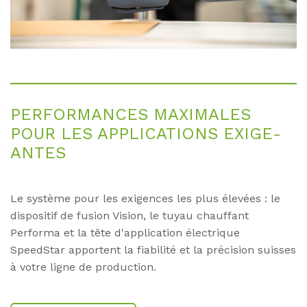
PER­FOR­MAN­CES MA­XI­MA­LES
POUR LES AP­P­LI­CA­TI­ONS EXI­GE­
AN­TES
Le système pour les exigences les plus élevées : le
dispositif de fusion Vision, le
tuyau chauffant
Performa et la tête d'application électrique
SpeedStar
apportent la fiabilité et la précision suisses
à votre ligne de production.